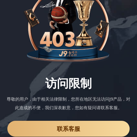
访问限制
尊敬的用户，由于相关法律限制，您所在地区无法访问J9产品，对
此造成的不便，我们深表歉意，您如有疑问请联系客服。
联系客服