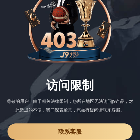
访问限制
尊敬的用户，由于相关法律限制，您所在地区无法访问J9产品，对
此造成的不便，我们深表歉意，您如有疑问请联系客服。
联系客服