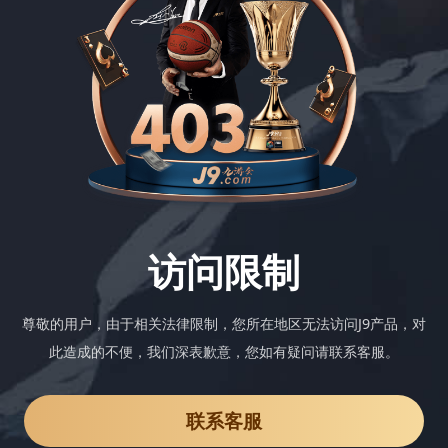
访问限制
尊敬的用户，由于相关法律限制，您所在地区无法访问J9产品，对
此造成的不便，我们深表歉意，您如有疑问请联系客服。
联系客服